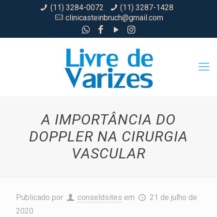
(11) 3284-0072
(11) 3287-1428
clinicasteinbruch@gmail.com
A IMPORTÂNCIA DO
DOPPLER NA CIRURGIA
VASCULAR
Publicado por
conseldsites
em
21 de julho de
2020