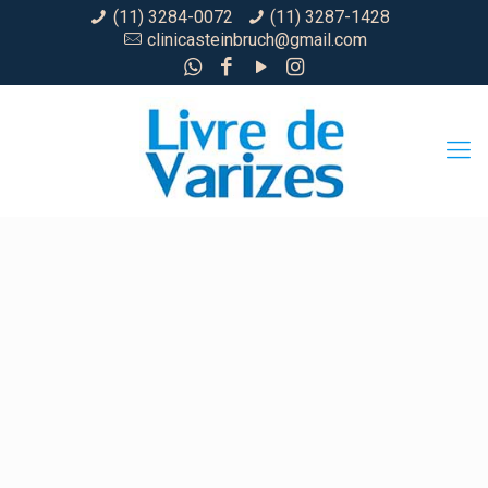
(11) 3284-0072
(11) 3287-1428
clinicasteinbruch@gmail.com