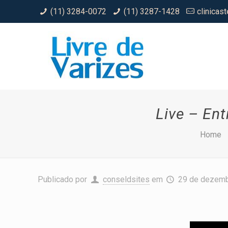
(11) 3284-0072
(11) 3287-1428
clinicas
Live – En
Home
Publicado por
conseldsites
em
29 de dezemb